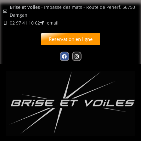
contenu
Brise et voiles
- Impasse des mats - Route de Penerf, 56750
principal
Damgan
02 97 41 10 62
email
Reservation en ligne