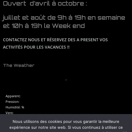
Ouvert d’avril à octobre :
juillet et août de 9h à 19h en semaine
et 10h à 19h le Week end
CONTACTEZ NOUS ET RÉSERVEZ DES A PRESENT VOS
ACTIVITÉS POUR LES VACANCES !!
The Weather
,
Apparent:
Pression:
Humidité: %
Vent:
Rafales :
Nous utilisons des cookies pour vous garantir la meilleure
UV-Index:
expérience sur notre site web. Si vous continuez à utiliser ce
Lever du soleil: