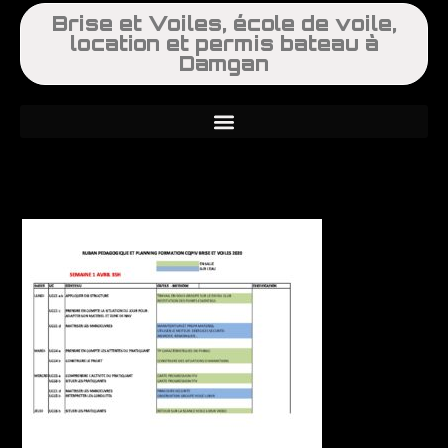
Brise et Voiles, école de voile,
location et permis bateau à
Damgan