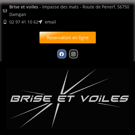
contenu
Brise et voiles
- Impasse des mats - Route de Penerf, 56750
principal
Damgan
02 97 41 10 62
email
Reservation en ligne