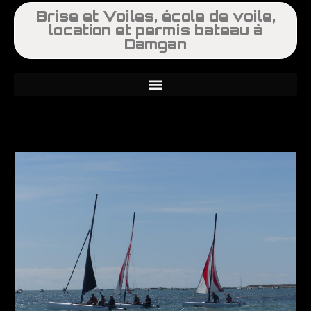
Brise et Voiles, école de voile,
location et permis bateau à
Damgan