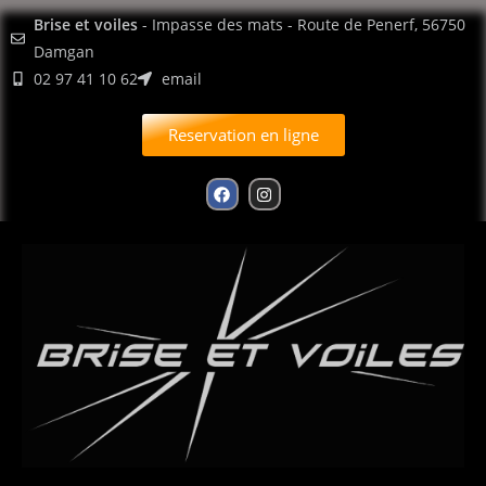
contenu
Brise et voiles
- Impasse des mats - Route de Penerf, 56750
principal
Damgan
02 97 41 10 62
email
Reservation en ligne