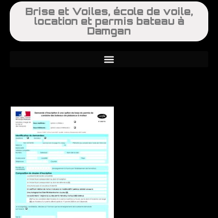
Brise et Voiles, école de voile,
location et permis bateau à
Damgan