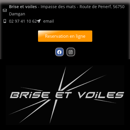
contenu
Brise et voiles
- Impasse des mats - Route de Penerf, 56750
principal
Damgan
02 97 41 10 62
email
Reservation en ligne